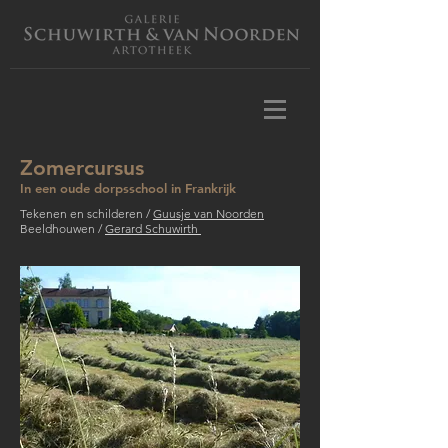
Zomercursus
In een oude dorpsschool in Frankrijk
Tekenen en schilderen /
Guusje van Noorden
Beeldhouwen /
Gerard Schuwirth