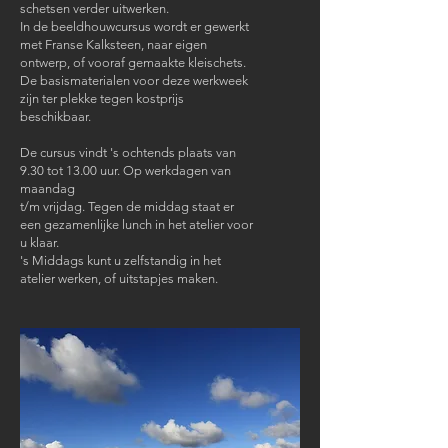
schetsen verder uitwerken.
In de beeldhouwcursus wordt er gewerkt
met Franse Kalksteen, naar eigen
ontwerp, of vooraf gemaakte kleischets.
De basismaterialen voor deze werkweek
zijn ter plekke tegen kostprijs
beschikbaar.
De cursus vindt 's ochtends plaats van
9.30 tot 13.00 uur. Op werkdagen van
maandag
t/m vrijdag. Tegen de middag staat er
een gezamenlijke lunch in het atelier voor
u klaar.
's Middags kunt u zelfstandig in het
atelier werken, of uitstapjes maken.