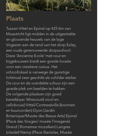
Plaats
Tussen Vittel en Epinal op 425 km van
Maastricht ligt midden in de uitgestrekte
en glooiende heuvels van de lage
Vogezen aan de rand van het dorp Esley,
een oude gerenoveerde dorpsschool.
Deze 'Ancienne Ecole’ met cour en
bijgebouwen biedt een goede locatie
voor een creatieve cursus. Het
schoollokaal is vanwege de gunstige
lichtinval zeer geschikt als schilder atelier.
De cour en de overdekte schuur zijn een
goede plek om beelden te hakken.
De volgende plaatsen zijn goed
bereikbaar: Mirecourt( viool en
cellobouw) Vittel/Contrexéville (bronnen
en kuuroorden) Dyon (Jardin
Botanique/Musée des Beaux Arts) Epinal
(Place des Vosges/ musée l’imagerie)
Grand ( Romeinse mozaïken) Langres
(citadel) Nancy (Place Stanislas, Musée