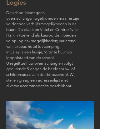
Logies
De school biedt geen
overnachtingsmogelijkheden maar er zijn
voldoende verblijfsmogelijkheden in de
buurt. De plaatsen Vittel en Contrexéville
(12 km ) bekend als kuuroorden, bieden
volop logies- mogelijkheden; variërend
van luxueus hotel tot camping.
In Esley is een huisje, 'gite' te huur op
loopafstand van de school.
U regelt zelf uw overnachting en volgt
gedurende 5 dagen de beeldhouw-, of
schildercursus aan de dorpsschool. Wij
stellen graag een adressenlijst met
diverse accommodaties beschikbaar.