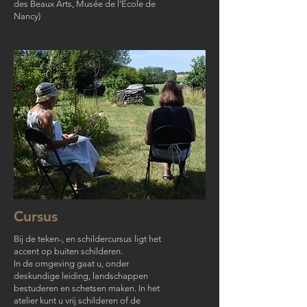
des Beaux Arts, Musée de l’Ecole de
Nancy)
Cursus
Bij de teken-, en schildercursus ligt het
accent op buiten schilderen.
In de omgeving gaat u, onder
deskundige leiding, landschappen
bestuderen en schetsen maken. In het
atelier kunt u vrij schilderen of de